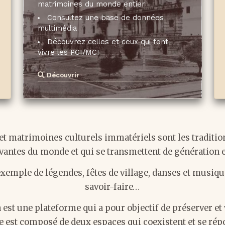
matrimoines du monde entier
Consultez une base de données
multimédia
Découvrez celles et ceux qui font
vivre les PCI/MCI
Découvrir
et matrimoines culturels immatériels sont les traditio
ivantes du monde et qui se transmettent de génération 
 exemple de légendes, fêtes de village, danses et musiqu
savoir-faire…
st une plateforme qui a pour objectif de préserver et 
e est composé de deux espaces qui coexistent et se rép